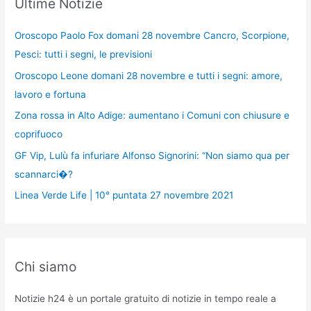
k
o
p
g
Ultime Notizie
k
er
Oroscopo Paolo Fox domani 28 novembre Cancro, Scorpione,
Pesci: tutti i segni, le previsioni
Oroscopo Leone domani 28 novembre e tutti i segni: amore,
lavoro e fortuna
Zona rossa in Alto Adige: aumentano i Comuni con chiusure e
coprifuoco
GF Vip, Lulù fa infuriare Alfonso Signorini: “Non siamo qua per
scannarci�?
Linea Verde Life | 10° puntata 27 novembre 2021
Chi siamo
Notizie h24 è un portale gratuito di notizie in tempo reale a