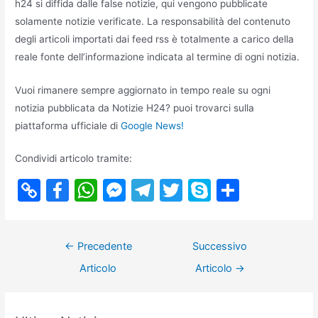
h24 si diffida dalle false notizie, qui vengono pubblicate
solamente notizie verificate. La responsabilità del contenuto
degli articoli importati dai feed rss è totalmente a carico della
reale fonte dell’informazione indicata al termine di ogni notizia.
Vuoi rimanere sempre aggiornato in tempo reale su ogni
notizia pubblicata da Notizie H24? puoi trovarci sulla
piattaforma ufficiale di
Google News!
Condividi articolo tramite:
C
F
W
M
T
T
S
S
o
a
h
e
el
w
k
h
p
c
at
s
e
itt
y
ar
Navigazione
←
Precedente
Successivo
y
e
s
s
gr
er
p
e
articoli
Articolo
Articolo
→
Li
b
A
e
a
e
n
o
p
n
m