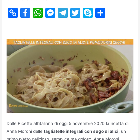
C
F
W
M
T
T
S
S
o
a
h
e
el
w
k
h
p
c
at
s
e
itt
y
ar
y
e
s
s
gr
er
p
e
Li
b
A
e
a
e
n
o
p
n
m
k
o
p
g
k
er
Dalle Ricette all’italiana di oggi 5 novembre 2020 la ricetta di
Anna Moroni delle
tagliatelle integrali con sugo di alici,
un
primo piatto delizioso, semplice ma goloso. Anna Moroni