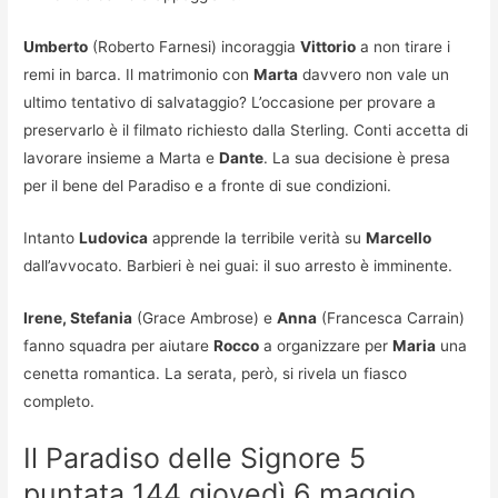
Umberto
(Roberto Farnesi) incoraggia
Vittorio
a non tirare i
remi in barca. Il matrimonio con
Marta
davvero non vale un
ultimo tentativo di salvataggio? L’occasione per provare a
preservarlo è il filmato richiesto dalla Sterling. Conti accetta di
lavorare insieme a Marta e
Dante
. La sua decisione è presa
per il bene del Paradiso e a fronte di sue condizioni.
Intanto
Ludovica
apprende la terribile verità su
Marcello
dall’avvocato. Barbieri è nei guai: il suo arresto è imminente.
Irene, Stefania
(Grace Ambrose) e
Anna
(Francesca Carrain)
fanno squadra per aiutare
Rocco
a organizzare per
Maria
una
cenetta romantica. La serata, però, si rivela un fiasco
completo.
Il Paradiso delle Signore 5
puntata 144 giovedì 6 maggio